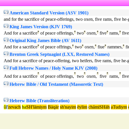
American Standard Version (ASV 1901)
and for the sacrifice of peace-offerings, two oxen, five rams, five he-
King James Version (KJV 1769)
And for a sacrifice
ª
of peace offerings,
ª
two
ª
oxen,
ª
five
ª
rams,
ª
five
Original King James Bible (AV 1611)
And for a sacrifice
ª
of peace offrings,
ª
two
ª
oxen,
ª
fiue
ª
rammes,
ª
fi
Brenton Greek Septuagint (LXX, Restored Names)
And for a sacrifice of peace-offering, two heifers, five rams, five he-g
Full Hebrew Names / Holy Name KJV (2008)
ª
ª
ª
ª
ª
ª
And for a sacrifice
of peace offerings,
two
oxen,
five
rams,
five
Hebrew Bible / Old Testament (Massoretic Text)
Hebrew Bible (Transliteration)
û
l'
zevach
ha
SH'lämiym
Bäqär
sh'nayim
ëylim
chámiSHäh
aTudiym