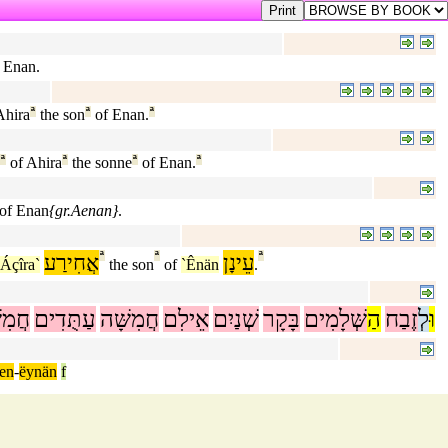
f Enan.
Ahira
ª
the son
ª
of Enan.
ª
ª
of Ahira
ª
the sonne
ª
of Enan.
ª
n of Enan
{gr.Aenan}
.
אֲחִירַע
ª
ª
עֵינָן
ª
´Áçîra`
the son
of
`Ênän
.
וּ
לְ
זֶבַח
הַ
שְּׁלָמִים
בָּקָר
שְׁנַיִם
אֵילִם
חֲמִשָּׁה
עַתֻּדִים
חֲמִש
en
-
ëynän
f