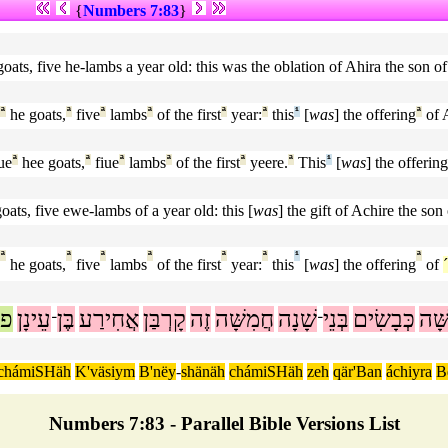
{
Numbers 7:83
}
goats, five he-lambs a year old: this was the oblation of Ahira the son o
ª
he goats,
ª
five
ª
lambs
ª
of the first
ª
year:
ª
this
¹
[
was
] the offering
ª
of 
ue
ª
hee goats,
ª
fiue
ª
lambs
ª
of the first
ª
yeere.
ª
This
¹
[
was
] the offering
oats, five ewe-lambs of a year old: this [
was
] the gift of Achire the so
ª
ª
ª
ª
ª
ª
¹
ª
he goats,
five
lambs
of the first
year:
this
[
was
] the offering
of
ָּׁה
כְּבָשִׂים
בְּנֵי
שָׁנָה
חֲמִשָּׁה
זֶה
קָרְבַּן
אֲחִירַע
בֶּן
עֵינָן
פ
־
־
chámiSHäh
K'väsiym
B'nëy
-
shänäh
chámiSHäh
zeh
qär'Ban
áchiyra
B
Numbers 7:83 - Parallel Bible Versions List