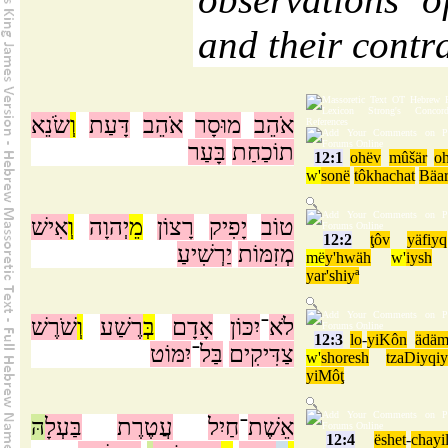
and their contra
אֹהֵב
מוּסָר
אֹהֵב
דָּעַת
וְ
שֹׂנֵא
תוֹכַחַת
בָּעַר
12:1
ohëv
mûšär
o
w'
sonë
tôkhachat
Bäa
טוֹב
יָפִיק
רָצוֹן
מֵ
יְהוָה
וְ
אִישׁ
12:2
ţôv
yäfiyq
מְזִמּוֹת
יַרְשִׁיעַ
më
y'hwäh
w'
iysh
yar'shiyª
לֹא
־
יִכּוֹן
אָדָם
בְּ
רֶשַׁע
וְ
שֹׁרֶשׁ
12:3
lo
-
yiKôn
ädä
צַדִּיקִים
בַּל
־
יִמּוֹט
w'
shoresh
tzaDiyqi
yiMôţ
אֵשֶׁת
־
חַיִל
עֲטֶרֶת
בַּעְלָ
הּ
12:4
ëshet
-
chayi