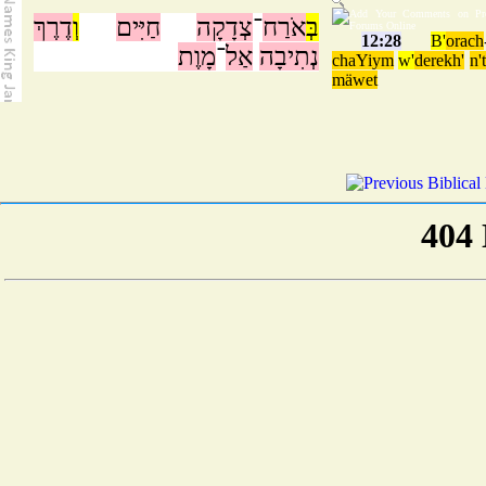
בְּ
אֹרַח
־
צְדָקָה
חַיִּים
וְ
דֶרֶךְ
12:28
B'
orach
נְתִיבָה
אַל
־
מָוֶת
chaYiym
w'
derekh'
n'
mäwet