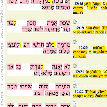
יֵשׁ
בּוֹטֶה
כְּ
מַדְקְרוֹת
חָרֶב
וּ
לְשׁוֹן
12:18
yësh
Bôţeh
K'
חֲכָמִים
מַרְפֵּא
chärev
û
l'shôn
chá
mar'Pë
שְׂפַת
־
אֱמֶת
תִּכּוֹן
לָ
עַד
12:19
s'fat
-
émet
Ti
וְ
עַד
־
אַרְגִּיעָה
לְשׁוֹן
שָׁקֶר
w'
ad
-
ar'Giyäh
l'shôn
s
מִרְמָה
בְּ
לֶב
־
חֹרְשֵׁי
רָע
וּ
לְ
יֹעֲצֵי
12:20
mir'mäh
שָׁלוֹם
שִׂמְחָה
chor'shëy
rä
û
l'
yoátzë
sim'chäh
לֹא
־
יְאֻנֶּה
לַ
צַּדִּיק
כָּל
־
אָוֶן
12:21
lo
-
y'uNeh
la
וּ
רְשָׁעִים
מָלְאוּ
רָע
Käl
-
äwen
û
r'shäiym
m
תּוֹעֲבַת
יְהוָה
שִׂפְתֵי
־
שָׁקֶר
12:22
Tôávat
y'hwä
וְ
עֹשֵׂי
אֱמוּנָה
רְצוֹנ
וֹ
shäqer
w'
osëy
émûnä
אָדָם
עָרוּם
כֹּסֶה
דָּעַת
וְ
לֵב