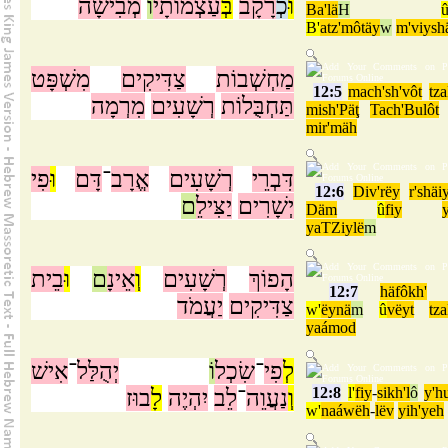
וּ
כְ
רָקָב
בְּ
עַצְמוֹתָי
ו
מְבִישָׁה
Ba'lä
H
B'
atz'môtäy
w
m'viysh
מַחְשְׁבוֹת
צַדִּיקִים
מִשְׁפָּט
12:5
mach'sh'vôt
tz
תַּחְבֻּלוֹת
רְשָׁעִים
מִרְמָה
mish'Päţ
Tach'Bulôt
mir'mäh
דִּבְרֵי
רְשָׁעִים
אֱרָב
־
דָּם
וּ
פִי
12:6
Div'rëy
r'shä
יְשָׁרִים
יַצִּילֵ
ם
Däm
û
fiy
yaTZiylë
m
הָפוֹךְ
רְשָׁעִים
וְ
אֵינָ
ם
וּ
בֵית
12:7
häfôkh'
צַדִּיקִים
יַעֲמֹד
w'
ëynä
m
û
vëyt
tz
yaámod
לְ
פִי
־
שִׂכְל
וֹ
יְהֻלַּל
־
אִישׁ
12:8
l'
fiy
-
sikh'l
ô
y'h
וְ
נַעֲוֵה
־
לֵב
יִהְיֶה
לָ
בוּז
w'
naáwëh
-
lëv
yih'yeh