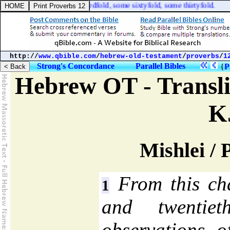
orth fruit, some an hundredfold, some sixtyfold, some thirtyfold.
http://
www.qbible.com
/
hebrew-old-testament
/
proverbs
/
1
Strong's Concordance
Parallel Bibles
{
P
Hebrew OT - Transli
K
Mishlei / 
From this cha
1
and twentie
observations o