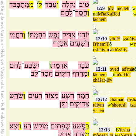
טוֹב
נִקְלֶה
וְ
עֶבֶד
ל
וֹ
מִ
מְּתַכַּבֵּד
12:9
ţôv
niq'leh
w
וַ
חֲסַר
־
לָחֶם
mi
M'taKaBëd
lächem
יוֹדֵעַ
צַדִּיק
נֶפֶשׁ
בְּהֶמְתּ
וֹ
וְ
רַחֲמֵי
12:10
yôdëª
tzaDiy
רְשָׁעִים
אַכְזָרִי
B'hem'T
ô
w'
r'shäiym
akh'zäriy
עֹבֵד
אַדְמָת
וֹ
יִשְׂבַּע
־
לָחֶם
12:11
ovëd
ad'mät
וּ
מְרַדֵּף
רֵיקִים
חֲסַר
־
לֵב
lächem
û
m'raDëf
chášar
-
lëv
חָמַד
רָשָׁע
מְצוֹד
רָעִים
וְ
שֹׁרֶשׁ
12:12
chämad
räsh
צַדִּיקִים
יִתֵּן
räiym
w'
shoresh
tz
yiTën
בְּ
פֶשַׁע
שְׂפָתַיִם
מוֹקֵשׁ
רָע
וַ
יֵּצֵא
12:13
B'
fesha
מִ
צָּרָה
צַדִּיק
môqësh
rä
wa
Yëtzë