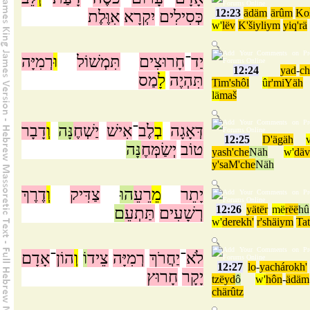
12:23
ädäm
ärûm
Ko
כְּסִילִים
יִקְרָא
אִוֶּלֶת
w'
lëv
K'šiyliym
yiq'rä
יַד
־
חָרוּצִים
תִּמְשׁוֹל
וּ
רְמִיָּה
12:24
yad
-
ch
תִּהְיֶה
לָ
מַס
Tim'shôl
û
r'miYäh
lä
maš
דְּאָגָה
בְ
לֶב
־
אִישׁ
יַשְׁחֶ
נָּה
וְ
דָבָר
12:25
D'ägäh
v
טוֹב
יְשַׂמְּחֶ
נָּה
yash'che
Näh
w'
däv
y'saM'che
Näh
יָתֵר
מֵ
רֵעֵ
הוּ
צַדִּיק
וְ
דֶרֶךְ
12:26
yätër
më
rëë
hû
רְשָׁעִים
תַּתְעֵ
ם
w'
derekh'
r'shäiym
Tat
לֹא
־
יַחֲרֹךְ
רְמִיָּה
צֵיד
וֹ
וְ
הוֹן
־
אָדָם
12:27
lo
-
yachárokh'
יָקָר
חָרוּץ
tzëyd
ô
w'
hôn
-
ädäm
chärûtz