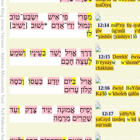
tzaDiyq
מִ
פְּרִי
פִי
־
אִישׁ
יִשְׂבַּע
־
טוֹב
]
יָשִׁיב
[
יָשׁוּב
*
אָדָם
־
יְדֵי
גְמוּל
וּ
12:14
mi
P'riy
fiy
-
iys
ţôv
û
g'mûl
y'
ל
וֹ
*
yäshûv
[
yäshiyv
]
l
ô
דֶּרֶךְ
אֱוִיל
יָשָׁר
בְּ
עֵינָי
ו
וְ
שֹׁמֵעַ
12:15
Derekh'
éwiy
לְ
עֵצָה
חָכָם
B'
ëynäy
w
w'
shomëª
chäkhäm
אֱוִיל
בַּ
יּוֹם
יִוָּדַע
כַּעְס
וֹ
וְ
כֹסֶה
12:16
éwiyl
Ba
Yô
קָלוֹן
עָרוּם
Ka'š
ô
w'
khošeh
qälôn
יָפִיחַ
אֱמוּנָה
יַגִּיד
צֶדֶק
וְ
עֵד
12:17
yäfiyªch
שְׁקָרִים
מִרְמָה
yaGiyd
tzedeq
w'
ëd
mir'mäh