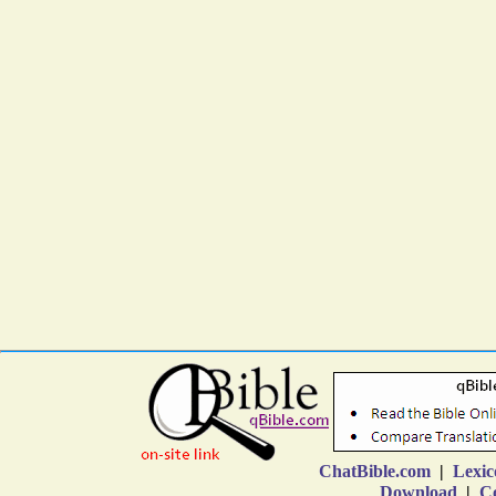
ChatBible.com
|
Lexic
Download
|
Co