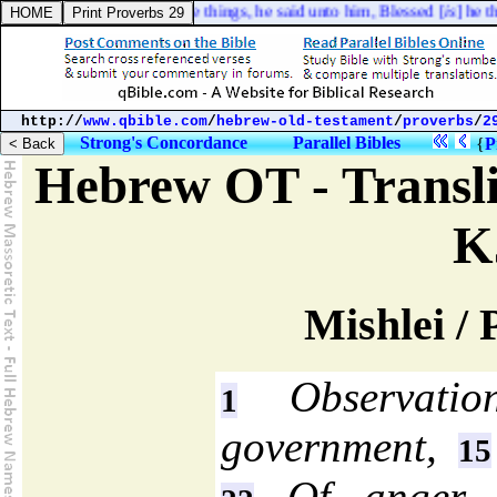
meat with him heard these things, he said unto him, Blessed [
is
] he th
http://
www.qbible.com
/
hebrew-old-testament
/
proverbs
/
2
Strong's Concordance
Parallel Bibles
{
P
Hebrew OT - Transli
K
Mishlei / 
Observatio
1
government,
15
Of anger, p