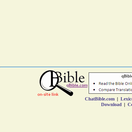
ChatBible.com
|
Lexic
Download
|
Co