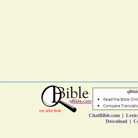
ChatBible.com
|
Lexic
Download
|
Co