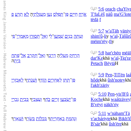
5:6
orach
chaYiy
פ
תֵדָע
לֹא
הָ
מַעְגְּלֹתֶי
נָעוּ
תְּפַלֵּס
־
פֶּן
חַיִּים
אֹרַח
T'faLëš
näû
ma'G'lot
tëdä
f
5:7
w'
aTäh
väni
י
פִ
־
אִמְרֵי
מֵ
תָּסוּרוּ
־
אַל
וְ
י
לִ
־
שִׁמְעוּ
בָנִים
עַתָּה
וְ
shim'û
-
li
y
w'
al
-
Täšûr
më
im'rëy
-
fi
y
5:8
har'chëq
më
ä
הַרְחֵק
מֵ
עָלֶי
הָ
דַרְכֶּ
ךָ
וְ
אַל
־
תִּקְרַב
אֶל
־
פֶּתַח
dar'Ke
khä
w'
al
-
Tiq'ra
בֵּיתָ
הּ
Petach
Bëytä
H
5:9
Pen
-
TiTën
la
אַכְזָרִי
לְ
ךָ
שְׁנֹתֶי
וּ
ךָ
הוֹדֶ
אֲחֵרִים
לַ
תִּתֵּן
־
פֶּן
hôde
khä
û
sh'notey
kh
l'
akh'zäriy
5:10
Pen
-
yis'B'û
נָכְרִי
בֵית
בְּ
ךָ
עֲצָבֶי
וַ
ךָ
כֹּחֶ
זָרִים
יִשְׂבְּעוּ
־
פֶּן
Koche
khä
wa
átzävey
B'
vëyt
näkh'riy
5:11
w'
näham'Tä
ךָ
שְׁאֵרֶ
וּ
ךָ
בְּשָׂרְ
כְלוֹת
בִּ
ךָ
אַחֲרִיתֶ
בְ
נָהַמְתָּ
וְ
v'
acháriyte
khä
Bi
kh'l
B'sär'
khä
û
sh'ëre
khä