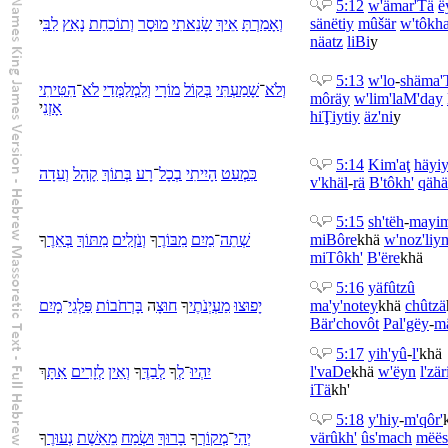
5:12
w'
ämar'Tä
ë
י
לִבִּ
נָאַץ
תוֹכַחַת
וְ
מוּסָר
שָׂנֵאתִי
אֵיךְ
אָמַרְתָּ
וְ
sänëtiy
mûšär
w'
tôkh
näatz
liBi
y
5:13
w'
lo
-
shäma'
וְ
לֹא
־
שָׁמַעְתִּי
בְּ
קוֹל
מוֹרָי
וְ
לִ
מְלַמְּדַי
לֹא
־
הִטִּיתִי
môräy
w'
li
m'laM'day
אָזְנִ
י
hiŢiytiy
äz'ni
y
5:14
Ki
m'aţ
häyiy
כִּ
מְעַט
הָיִיתִי
בְ
כָל
־
רָע
בְּ
תוֹךְ
קָהָל
וְ
עֵדָה
v'
khäl
-
rä
B'
tôkh'
qähä
5:15
sh'tëh
-
mayi
ךָ
בְּאֵרֶ
תּוֹךְ
מִ
נֹזְלִים
וְ
ךָ
בּוֹרֶ
מִ
מַיִם
־
שְׁתֵה
mi
Bôre
khä
w'
noz'liy
mi
Tôkh'
B'ëre
khä
5:16
yäfûtzû
מָיִם
־
פַּלְגֵי
רְחֹבוֹת
בָּ
ה
חוּצָ
ךָ
מַעְיְנֹתֶי
יָפוּצוּ
ma'y'notey
khä
chûtzä
Bä
r'chovôt
Pal'gëy
-
m
5:17
yih'yû
-
l'
khä
ךְ
אִתָּ
זָרִים
לְ
אֵין
וְ
ךָ
בַדֶּ
לְ
ךָ
לְ
־
יִהְיוּ
l'
vaDe
khä
w'
ëyn
l'
zä
iTä
kh'
5:18
y'hiy
-
m'qôr'
ךָ
נְעוּרֶ
אֵשֶׁת
מֵ
שְׂמַח
וּ
בָרוּךְ
ךָ
מְקוֹרְ
־
יְהִי
värûkh'
û
s'mach
më
ës