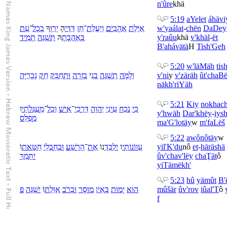
n'ûre
khä
5:19
aYelet
áhäv
עֵת
־
כָל
בְ
ךָ
יְרַוֻּ
הָ
דַּדֶּי
חֵן
־
יַעֲלַת
וְ
אֲהָבִים
אַיֶּלֶת
w'
yaálat
-
chën
DaDey
תָמִיד
תִּשְׁגֶּה
הּ
אַהֲבָתָ
בְּ
y'raûu
khä
v'
khäl
-
ët
B'
ahávätä
H
Tish'Geh
5:20
w'
lä
Mäh
tis
נָכְרִיָּה
חֵק
תְחַבֵּק
וּ
זָרָה
בְ
י
בְנִ
תִשְׁגֶּה
מָּה
לָ
וְ
v'ni
y
v'
zäräh
û
t'chaB
näkh'riYäh
5:21
Kiy
nokhac
כִּי
נֹכַח
עֵינֵי
יְהוָה
דַּרְכֵי
־
אִישׁ
וְ
כָל
־
מַעְגְּלֹתָי
ו
y'hwäh
Dar'khëy
-
iys
מְפַלֵּס
ma'G'lotäy
w
m'faLëš
5:22
awônôtäy
w
וֹ
חַטָּאת
חַבְלֵי
בְ
וּ
רָשָׁע
הָ
־
אֶת
וֹ
נ
יִלְכְּדֻ
ו
עַווֹנוֹתָי
yil'K'du
n
ô
et
-
hä
räshä
יִתָּמֵךְ
û
v'
chav'lëy
chaŢät
ô
yiTämëkh'
5:23
hû
yämût
B'
פ
יִשְׁגֶּה
וֹ
אִוַּלְתּ
רֹב
בְ
וּ
מוּסָר
אֵין
בְּ
יָמוּת
הוּא
mûšär
û
v'
rov
iûal'T
ô
f