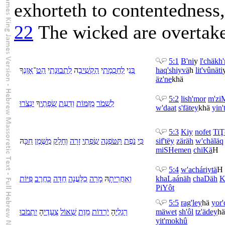
exhorteth to contentedness, 
22
The wicked are overtake
5:1
B'ni
y
l'
chäkh'
ךָ
אָזְנֶ
־
הַט
י
תְבוּנָתִ
לִ
ה
הַקְשִׁיבָ
י
חָכְמָתִ
לְ
י
בְּנִ
haq'shiyvä
h
li
t'vûnäti
äz'ne
khä
5:2
li
sh'mor
m'zi
לִ
שְׁמֹר
מְזִמּוֹת
וְ
דַעַת
שְׂפָתֶי
ךָ
יִנְצֹרוּ
w'
daat
s'fätey
khä
yin'
5:3
Kiy
nofet
TiŢ
הּ
חִכָּ
שֶּׁמֶן
מִ
חָלָק
וְ
זָרָה
שִׂפְתֵי
תִּטֹּפְנָה
נֹפֶת
כִּי
sif'tëy
zäräh
w'
chäläq
mi
SHemen
chiKä
H
5:4
w'
acháriytä
H
פִּיּוֹת
חֶרֶב
כְּ
חַדָּה
לַּעֲנָה
כַ
מָרָה
הּ
אַחֲרִיתָ
וְ
kha
Laánäh
chaDäh
K
PiYôt
5:5
rag'ley
hä
yor'
יִתְמֹכוּ
הָ
צְעָדֶי
שְׁאוֹל
מָוֶת
יֹרְדוֹת
הָ
רַגְלֶי
mäwet
sh'ôl
tz'ädey
hä
yit'mokhû