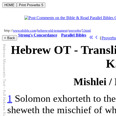
http://
www.qbible.com
/
hebrew-old-testament
/
proverbs
/
5.html
Strong's Concordance
Parallel Bibles
{
Proverbs
Hebrew OT - Transli
K
Mishlei /
1
Solomon exhorteth to th
sheweth the mischief of w