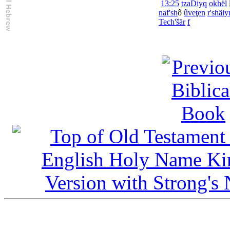
13:25
tzaDiyq
okhël
naf'sh
ô
û
veţen
r'shäi
Tech'šär
f