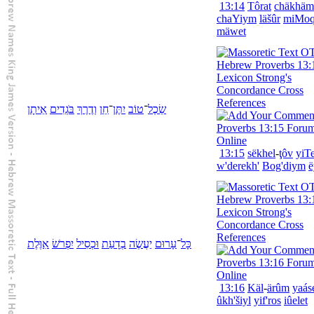
13:14
Tôrat
chäkhäm
chaYiym
lä
šûr
mi
Moq
mäwet
שֵׂכֶל
־
טוֹב
יִתֶּן
־
חֵן
וְ
דֶרֶךְ
בֹּגְדִים
אֵיתָן
13:15
sëkhel
-
ţôv
yiT
w'
derekh'
Bog'diym
ë
כָּל
־
עָרוּם
יַעֲשֶׂה
בְ
דָעַת
וּ
כְסִיל
יִפְרֹשׂ
אִוֶּלֶת
13:16
Käl
-
ärûm
yaás
û
kh'šiyl
yif'ros
iûelet