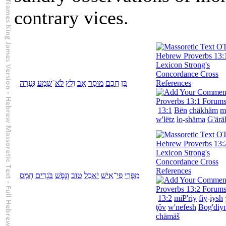
contrary vices.
בֵּן
חָכָם
מוּסַר
אָב
וְ
לֵץ
לֹא
־
שָׁמַע
גְּעָרָה
13:1
Bën
chäkhäm
m
w'
lëtz
lo
-
shäma
G'ärä
מִ
פְּרִי
פִי
־
אִישׁ
יֹאכַל
טוֹב
וְ
נֶפֶשׁ
בֹּגְדִים
חָמָס
13:2
mi
P'riy
fiy
-
iysh
ţôv
w'
nefesh
Bog'diy
chämäš