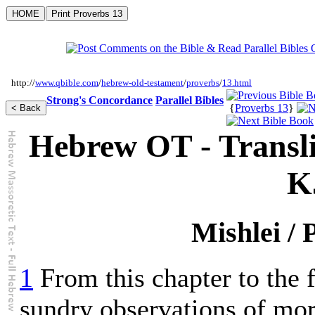
http://
www.qbible.com
/
hebrew-old-testament
/
proverbs
/
13.html
Strong's Concordance
Parallel Bibles
{
Proverbs 13
}
Hebrew OT - Transli
K
Mishlei / 
1
From this chapter to the f
sundry observations of mora