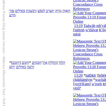
תַּאֲוָה
נִהְיָה
תֶעֱרַב
לְ
נָפֶשׁ
וְ
תוֹעֲבַת
כְּסִילִים
סוּר
מֵ
רָע
13:19
Taáwäh
nih'yä
l'
näfesh
w'
tôávat
K'ši
më
rä
*
]
יֶחְכָּם
[
חֲכָם
וַ
*
חֲכָמִים
־
אֶת
]
הוֹלֵךְ
[
הָלוֹךְ
וְ
רֹעֶה
כְסִילִים
יֵרוֹעַ
13:20
*
hälôkh'
[
hôlë
chákhämiym
*
wa
chá
[
yech'Käm
]
w'
roeh
kh
yërôª