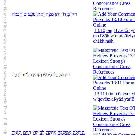
רַק
־
בְּ
זָדוֹן
יִתֵּן
מַצָּה
וְ
אֶת
־
נוֹעָצִים
חָכְמָה
13:10
raq
-
B'
zädôn
y
maTZäh
w'
et
-
nôätzi
chäkh'mäh
הוֹן
מֵ
הֶבֶל
יִמְעָט
וְ
קֹבֵץ
עַל
־
יָד
יַרְבֶּה
13:11
hôn
më
hevel
y
w'
qovëtz
al
-
yäd
yar'B
תּוֹחֶלֶת
מְמֻשָּׁכָה
מַחֲלָה
־
לֵב
וְ
עֵץ
חַיִּים
תַּאֲוָה