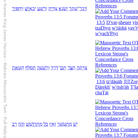
דְּבַר
־
שֶׁקֶר
יִשְׂנָא
צַדִּיק
וְ
רָשָׁע
יַבְאִישׁ
וְ
יַחְפִּיר
13:5
D'var
-
sheqer
yis
tzaDiyq
w'
räshä
yav'i
w'
yach'Piyr
צְדָקָה
תִּצֹּר
תָּם
־
דָּרֶךְ
וְ
רִשְׁעָה
תְּסַלֵּף
חַטָּאת
13:6
tz'däqäh
TiTZor
Därekh'
w'
rish'äh
T'š
chaŢät
יֵשׁ
מִתְעַשֵּׁר
וְ
אֵין
כֹּל
מִתְרוֹשֵׁשׁ
וְ
הוֹן
רָב