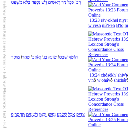
רָב
־
אֹכֶל
נִיר
רָאשִׁים
וְ
יֵשׁ
נִסְפֶּה
בְּ
לֹא
מִשְׁפָּט
13:23
räv
-
okhel
niyr
w'
yësh
niš'Peh
B'
lo
m
חוֹשֵׂךְ
שִׁבְט
וֹ
שׂוֹנֵא
בְנ
וֹ
וְ
אֹהֲב
וֹ
שִׁחֲר
וֹ
מוּסָר
13:24
chôsëkh'
shiv'ţ
v'n
ô
w'
oháv
ô
shichár
צַדִּיק
אֹכֵל
לְ
שֹׂבַע
נַפְשׁ
וֹ
וּ
בֶטֶן
רְשָׁעִים
תֶּחְסָר
פ