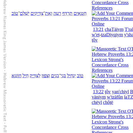
חַטָּאִים
תְּרַדֵּף
רָעָה
וְ
אֶת
־
צַדִּיקִים
יְשַׁלֶּם
־
טוֹב
13:21
chaŢäiym
T'ra
w'
et
-
tzaDiyqiym
y's
ţôv
טוֹב
יַנְחִיל
בְּנֵי
־
בָנִים
וְ
צָפוּן
לַ
צַּדִּיק
חֵיל
חוֹטֵא
13:22
ţôv
yan'chiyl
B
väniym
w'
tzäfûn
la
TZ
chëyl
chôţë