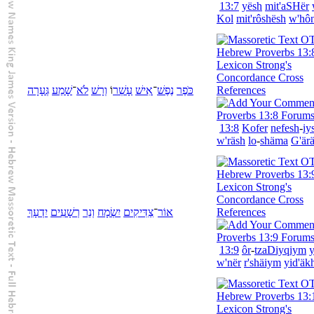
13:7
yësh
mit'aSHër
Kol
mit'rôshësh
w'
hô
כֹּפֶר
נֶפֶשׁ
־
אִישׁ
עָשְׁר
וֹ
וְ
רָשׁ
לֹא
־
שָׁמַע
גְּעָרָה
13:8
Kofer
nefesh
-
iy
w'
räsh
lo
-
shäma
G'är
אוֹר
־
צַדִּיקִים
יִשְׂמָח
וְ
נֵר
רְשָׁעִים
יִדְעָךְ
13:9
ôr
-
tzaDiyqiym
y
w'
nër
r'shäiym
yid'äkh