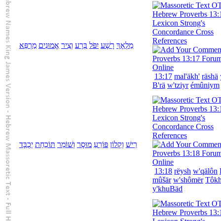
מַלְאָךְ
רָשָׁע
יִפֹּל
בְּ
רָע
וְ
צִיר
אֱמוּנִים
מַרְפֵּא
13:17
mal'äkh'
räshä
B'
rä
w'
tziyr
émûniym
רֵישׁ
וְ
קָלוֹן
פּוֹרֵעַ
מוּסָר
וְ
שׁוֹמֵר
תּוֹכַחַת
יְכֻבָּד
13:18
rëysh
w'
qälôn
mûšär
w'
shômër
Tôkh
y'khuBäd