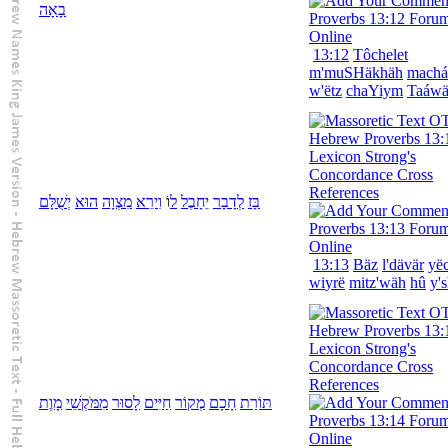
בָאָה
13:12
Tôchelet
m'muSHäkhäh
machá
w'
ëtz
chaYiym
Taáw
בָּז
לְ
דָבָר
יֵחָבֶל
ל
וֹ
וִ
ירֵא
מִצְוָה
הוּא
יְשֻׁלָּם
13:13
Bäz
l'
dävär
yë
wi
yrë
mitz'wäh
hû
y'
תּוֹרַת
חָכָם
מְקוֹר
חַיִּים
לָ
סוּר
מִ
מֹּקְשֵׁי
מָוֶת