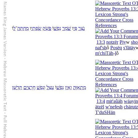
נֹצֵר
פִּי
ו
שֹׁמֵר
נַפְשׁ
וֹ
פֹּשֵׂק
שְׂפָתָי
ו
מְחִתָּה
־
ל
וֹ
13:3
notzër
Piy
w
sho
naf'sh
ô
Posëq
s'fätäy
m'chiTäh
-
l
ô
מִתְאַוָּה
וָ
אַיִן
נַפְשׁ
וֹ
עָצֵל
וְ
נֶפֶשׁ
חָרֻצִים
תְּדֻשָּׁן
13:4
mit'aûäh
wä
ayin
ätzël
w'
nefesh
chärut
T'duSHän