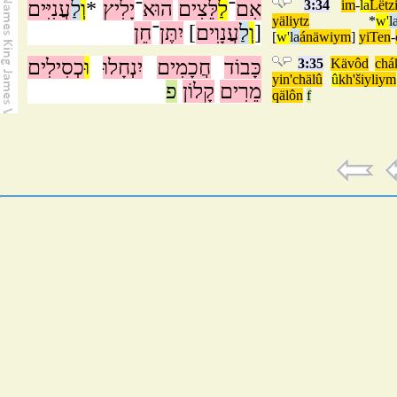
עֲנִיִּים
לַ
וְ
*
יָלִיץ
־
הוּא
לֵּצִים
לַ
־
אִם
3:34
im
-
la
Lëtz
yäliytz
*
w'
l
חֵן
־
יִתֶּן
]
עֲנָוִים
לַ
וְ
[
[
w'
la
ánäwiym
]
yiTen
-
כְסִילִים
וּ
יִנְחָלוּ
חֲכָמִים
כָּבוֹד
3:35
Kävôd
chá
yin'chälû
û
kh'šiyliym
מֵרִים
קָלוֹן
פ
qälôn
f