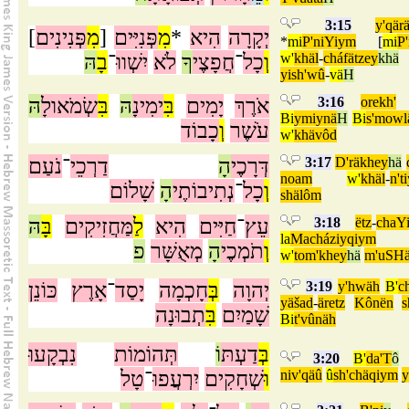
3:15
y'qär
]
פְּנִינִים
מִ
[
פְּנִיִּים
מִ
*
הִיא
יְקָרָה
*
mi
P'niYiym
[
mi
P
הּ
בָ
־
יִשְׁווּ
לֹא
ךָ
חֲפָצֶי
־
כָל
וְ
w'
khäl
-
cháfätzey
khä
yish'wû
-
vä
H
הּ
שְׂמֹאולָ
בִּ
הּ
ימִינָ
בִּ
יָמִים
אֹרֶךְ
3:16
orekh'
Bi
ymiynä
H
Bi
s'mowl
עֹשֶׁר
וְ
כָבוֹד
w'
khävôd
נֹעַם
־
דַרְכֵי
הָ
דְּרָכֶי
3:17
D'räkhey
hä
noam
w'
khäl
-
n't
וְ
כָל
־
נְתִיבוֹתֶי
הָ
שָׁלוֹם
shälôm
הּ
בָּ
מַּחֲזִיקִים
לַ
הִיא
חַיִּים
־
עֵץ
3:18
ëtz
-
chaY
la
Macháziyqiym
וְ
תֹמְכֶי
הָ
מְאֻשָּׁר
פ
w'
tom'khey
hä
m'uSHä
כּוֹנֵן
אָרֶץ
־
יָסַד
חָכְמָה
בְּ
יְהוָה
3:19
y'hwäh
B'
c
yäšad
-
äretz
Kônën
s
שָׁמַיִם
בִּ
תְבוּנָה
Bi
t'vûnäh
בְּ
דַעְתּ
וֹ
תְּהוֹמוֹת
נִבְקָעוּ
3:20
B'
da'T
ô
טָל
־
יִרְעֲפוּ
שְׁחָקִים
וּ
niv'qäû
û
sh'chäqiym
y