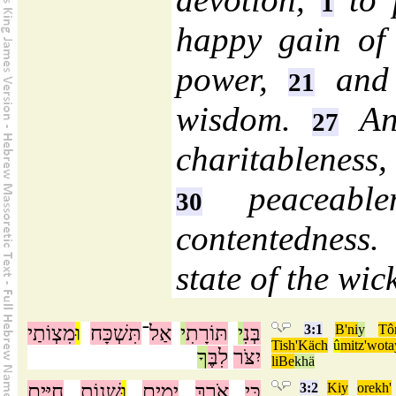
1
happy gain o
power,
and 
21
wisdom.
An 
27
charitableness,
peaceable
30
contentedness
state of the wic
מִצְוֹתַי
וּ
תִּשְׁכָּח
־
אַל
י
תּוֹרָתִ
י
בְּנִ
3:1
B'ni
y
Tôr
Tish'Käch
û
mitz'wota
יִצֹּר
לִבֶּ
ךָ
liBe
khä
חַיִּים
שְׁנוֹת
וּ
יָמִים
אֹרֶךְ
כִּי
3:2
Kiy
orekh'