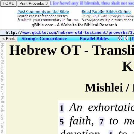
[
as if it be
] lame, or blind, [
or have
] any ill blemish, thou shalt not sac
http://
www.qbible.com
/
hebrew-old-testament
/
proverbs
/
3
Strong's Concordance
Parallel Bibles
{
Hebrew OT - Transli
K
Mishlei /
An exhortatio
1
faith,
to mo
5
7
devotion,
to 