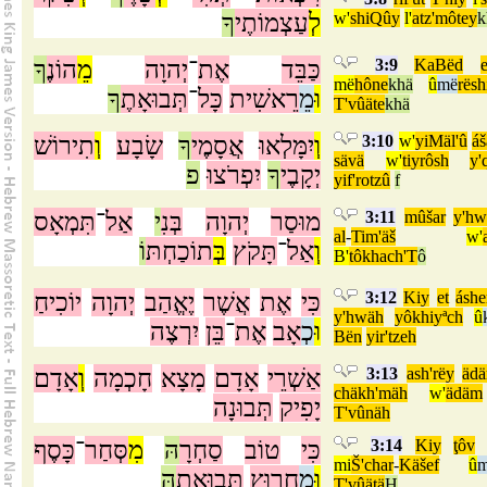
ךָ
עַצְמוֹתֶי
לְ
w'
shiQûy
l'
atz'môtey
k
ךָ
הוֹנֶ
מֵ
יְהוָה
־
אֶת
כַּבֵּד
3:9
KaBëd
e
më
hône
khä
û
më
rësh
וּ
מֵ
רֵאשִׁית
כָּל
־
תְּבוּאָתֶ
ךָ
T'vûäte
khä
תִירוֹשׁ
וְ
שָׂבָע
ךָ
אֲסָמֶי
יִמָּלְאוּ
וְ
3:10
w'
yiMäl'û
á
sävä
w'
tiyrôsh
y'
יְקָבֶי
ךָ
יִפְרֹצוּ
פ
yif'rotzû
f
תִּמְאָס
־
אַל
י
בְּנִ
יְהוָה
מוּסַר
3:11
mûšar
y'hw
al
-
Tim'äš
w'
וְ
אַל
־
תָּקֹץ
בְּ
תוֹכַחְתּ
וֹ
B'
tôkhach'T
ô
יוֹכִיחַ
יְהוָה
יֶאֱהַב
אֲשֶׁר
אֶת
כִּי
3:12
Kiy
et
áshe
y'hwäh
yôkhiyªch
û
וּ
כְ
אָב
אֶת
־
בֵּן
יִרְצֶה
Bën
yir'tzeh
אָדָם
וְ
חָכְמָה
מָצָא
אָדָם
אַשְׁרֵי
3:13
ash'rëy
äd
chäkh'mäh
w'
ädäm
יָפִיק
תְּבוּנָה
T'vûnäh
כָּסֶף
־
סְּחַר
מִ
הּ
סַחְרָ
טוֹב
כִּי
3:14
Kiy
ţôv
mi
Š'char
-
Käšef
û
וּ
מֵ
חָרוּץ
תְּבוּאָתָ
הּ
T'vûätä
H