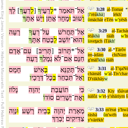
לֵךְ
]
ךָ
רֵעֲ
לְ
[
ךָ
רֵעֶי
לְ
*
תֹּאמַר
־
אַל
3:28
al
-
Tomar
*
[
l'
rëá
khä
]
lëkh'
וָ
שׁוּב
וּ
מָחָר
אֶתֵּן
וְ
יֵשׁ
אִתָּ
ךְ
û
mächär
eTën
w'
yësh
רָעָה
ךָ
רֵעֲ
־
עַל
תַּחֲרֹשׁ
־
אַל
3:29
al
-
Tachá
rëá
khä
rääh
w'
h
וְ
הוּא
־
יוֹשֵׁב
לָ
בֶטַח
אִתָּ
ךְ
lä
veţach
iTä
kh'
אָדָם
־
עִם
]
תָּרִיב
[
תָּרוֹב
־*
אַל
3:30
al
-*
Tärôv
im
-
ädäm
chiNäm
חִנָּם
אִם
־
לֹא
גְמָלְ
ךָ
רָעָה
g'mäl'
khä
rääh
חָמָס
אִישׁ
בְּ
תְּקַנֵּא
־
אַל
3:31
al
-
T'qaN
chämäš
w'
al
-
Tiv'char
וְ
אַל
־
תִּבְחַר
בְּ
כָל
־
דְּרָכָי
ו
D'räkhäy
w
כִּי
תוֹעֲבַת
יְהוָה
נָלוֹז
3:32
Kiy
tôáva
וֹ
סוֹד
יְשָׁרִים
־
אֶת
וְ
nälôz
w'
et
-
y'shäriym
נְוֵה
וּ
רָשָׁע
בֵית
בְּ
יְהוָה
מְאֵרַת
3:33
m'ërat
y'hw
räshä
û
n'wëh
tz
צַדִּיקִים
יְבָרֵךְ
y'värëkh'