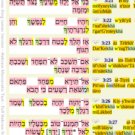
תֻּשִׁיָּה
נְצֹר
ךָ
עֵינֶי
מֵ
יָלֻזוּ
־
אַל
י
בְּנִ
3:21
B'ni
y
më
ëyney
khä
n'tzor
וּ
מְזִמָּה
û
m'ziMäh
חֵן
וְ
ךָ
נַפְשֶׁ
לְ
חַיִּים
יִהְיוּ
וְ
3:22
w'
yih'yû
l'
naf'she
khä
לְ
גַרְגְּרֹתֶי
ךָ
l'
gar'G'rotey
khä
אָז
תֵּלֵךְ
לָ
בֶטַח
דַּרְכֶּ
ךָ
וְ
רַגְלְ
ךָ
לֹא
3:23
äz
Tëlëkh'
תִגּוֹף
Dar'Ke
khä
w'
rag'l'
khä
שָׁכַבְתָּ
וְ
תִפְחָד
־
לֹא
תִּשְׁכַּב
־
אִם
3:24
im
-
Tish
tif'chäd
w'
shäkhav'Tä
וְ
עָרְבָה
שְׁנָתֶ
ךָ
sh'näte
khä
פִּתְאֹם
פַּחַד
מִ
תִּירָא
־
אַל
3:25
al
-
Tiyrä
Pit'om
û
mi
SHoat
r's
וּ
מִ
שֹּׁאַת
רְשָׁעִים
כִּי
תָבֹא
tävo
שָׁמַר
וְ
ךָ
כִסְלֶ
בְ
יִהְיֶה
יְהוָה
־
כִּי
3:26
Kiy
-
y'hwä
v'
khiš'le
khä
w'
shämar
רַגְלְ
ךָ
מִ
לָּכֶד
mi
Läkhed
הְיוֹת
בִּ
ו
בְּעָלָי
מִ
טוֹב
־
תִּמְנַע
־
אַל
3:27
al
-
T
mi
B'äläy
w
Bi
h'yô
עֲשׂוֹת
לַ
]
ךָ
יָדְ
[
ךָ
יָדֶי
*
אֵל
לְ
*
yädey
khä
[
yäd'
khä
]