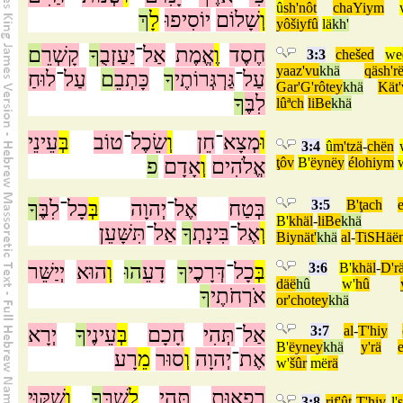
û
sh'nôt
chaYiym
וְ
שָׁלוֹם
יוֹסִיפוּ
לָ
ךְ
yôšiyfû
lä
kh'
חֶסֶד
וֶ
אֱמֶת
אַל
־
יַעַזְבֻ
ךָ
קָשְׁרֵ
ם
3:3
chešed
we
yaaz'vu
khä
qäsh'r
עַל
־
גַּרְגְּרוֹתֶי
ךָ
כָּתְבֵ
ם
עַל
־
לוּחַ
Gar'G'rôtey
khä
Kät'
לִבֶּ
ךָ
lûªch
liBe
khä
וּ
מְצָא
־
חֵן
וְ
שֵׂכֶל
־
טוֹב
בְּ
עֵינֵי
3:4
û
m'tzä
-
chën
פ
אָדָם
וְ
אֱלֹהִים
ţôv
B'
ëynëy
élohiym
ךָ
לִבֶּ
־
כָל
בְּ
יְהוָה
־
אֶל
בְּטַח
3:5
B'ţach
e
B'
khäl
-
liBe
khä
וְ
אֶל
־
בִּינָתְ
ךָ
אַל
־
תִּשָּׁעֵן
Biynät'
khä
al
-
TiSHäë
יְיַשֵּׁר
הוּא
וְ
הוּ
דָעֵ
ךָ
דְּרָכֶי
־
כָל
בְּ
3:6
B'
khäl
-
D'r
däë
hû
w'
hû
אֹרְחֹתֶי
ךָ
or'chotey
khä
יְרָא
ךָ
עֵינֶי
בְּ
חָכָם
תְּהִי
־
אַל
3:7
al
-
T'hiy
B'
ëyney
khä
y'rä
e
אֶת
־
יְהוָה
וְ
סוּר
מֵ
רָע
w'
šûr
më
rä
רִפְאוּת
תְּהִי
לְ
שָׁרֶּ
ךָ
וְ
שִׁקּוּי
3:8
rif'ût
T'hiy
l'